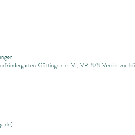
tingen
fkindergarten Göttingen e. V.; VR 878 Verein zur Fö
ga.de)