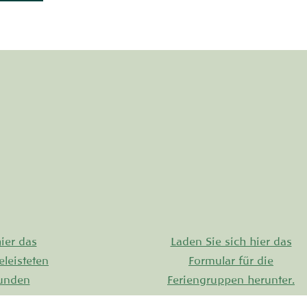
ier das
Laden Sie sich hier das
eleisteten
Formular für die
tunden
Feriengruppen herunter.