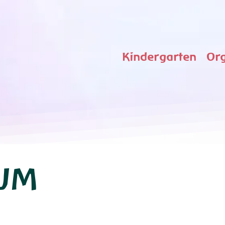
Kindergarten
Or
um